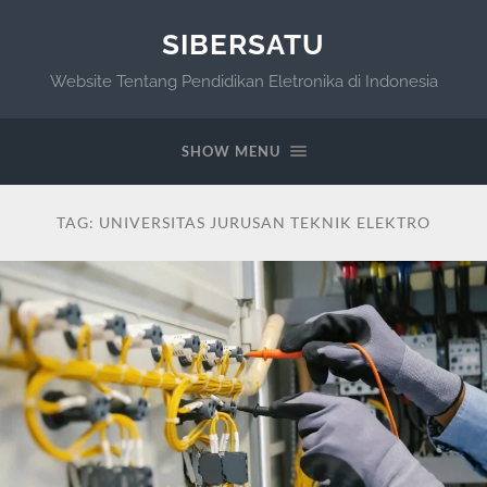
SIBERSATU
Website Tentang Pendidikan Eletronika di Indonesia
SHOW MENU
TAG:
UNIVERSITAS JURUSAN TEKNIK ELEKTRO